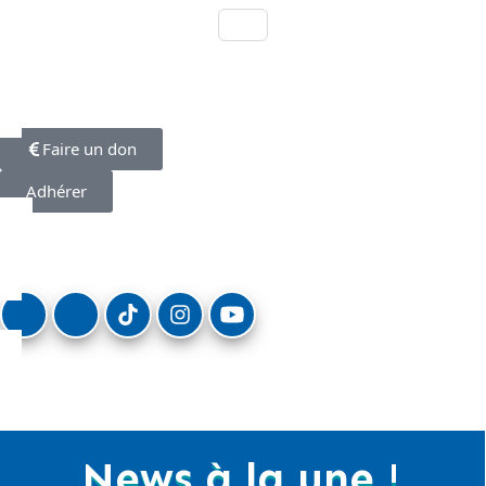
Faire un don
Adhérer
News à la une !