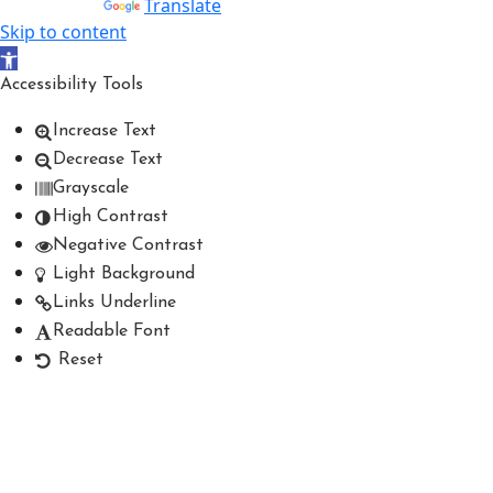
Powered by
Translate
Skip to content
Open toolbar
Accessibility Tools
Increase Text
Decrease Text
Grayscale
High Contrast
Negative Contrast
Light Background
Links Underline
Readable Font
Reset