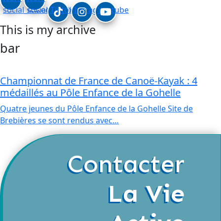
social_linkedin
social_facebook
Tiktok
Instagram
Youtube
This is my archive
bar
Championnat de France de Canoë-Kayak : 4
médaillés au Pôle Enfance de la Gohelle
Quatre jeunes du Pôle Enfance de la Gohelle Site de
Brebières se sont rendus avec…
Contacter
La Vie