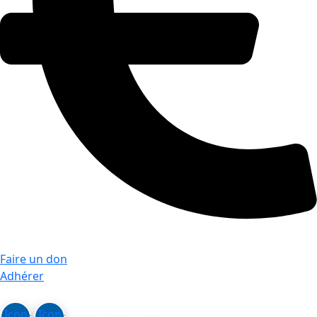
Faire un don
Adhérer
Icon-
Icon-