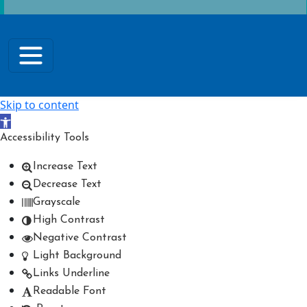
Skip to content
Open toolbar
Accessibility Tools
Increase Text
Decrease Text
Grayscale
High Contrast
Negative Contrast
Light Background
Links Underline
Readable Font