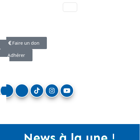
Faire un don
Adhérer
News à la une !