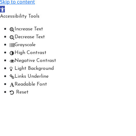
Skip to content
Open toolbar
Accessibility Tools
Increase Text
Decrease Text
Grayscale
High Contrast
Negative Contrast
Light Background
Links Underline
Readable Font
Reset