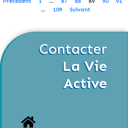
Précédent
1
…
87
88
89
90
91
…
109
Suivant
Contacter
La Vie
Active