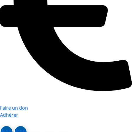
Faire un don
Adhérer
Icon-
Icon-