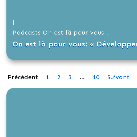
|
Podcasts On est là pour vous !
On est là pour vous: « Développ
Précédent
1
2
3
…
10
Suivant