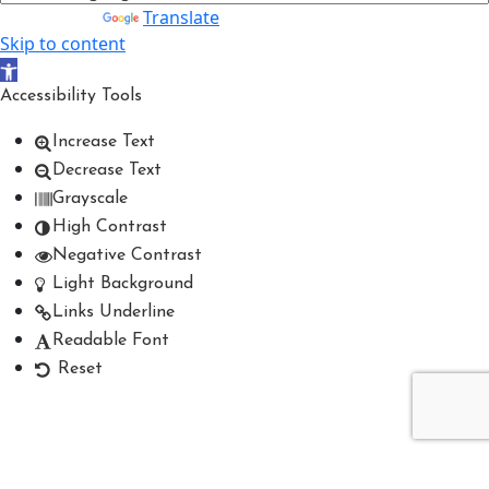
Powered by
Translate
Skip to content
Open toolbar
Accessibility Tools
Increase Text
Decrease Text
Grayscale
High Contrast
Negative Contrast
Light Background
Links Underline
Readable Font
Reset