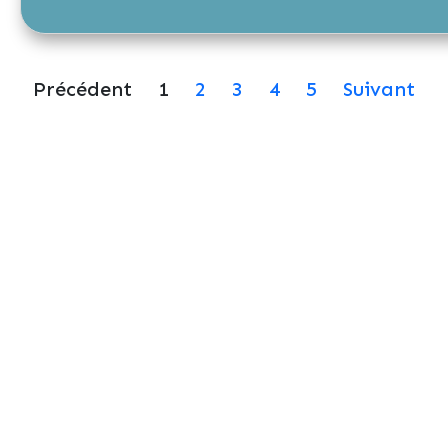
Précédent
1
2
3
4
5
Suivant
Questionnement éthique: La
curatelle, une mesure de
protection pour avancer
sereinement