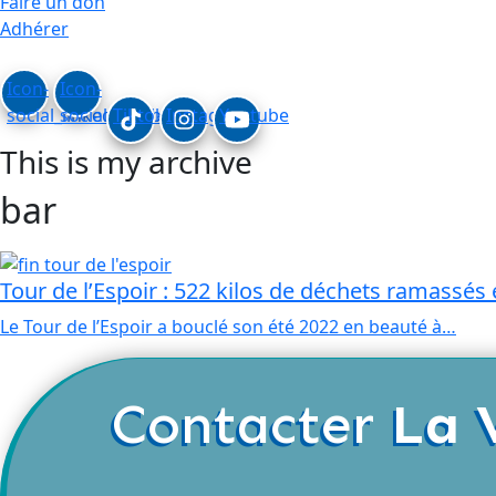
Faire un don
Adhérer
Icon-
Icon-
social_linkedin
social_facebook
Tiktok
Instagram
Youtube
This is my archive
bar
Tour de l’Espoir : 522 kilos de déchets ramassés 
Le Tour de l’Espoir a bouclé son été 2022 en beauté à…
Contacter
La 