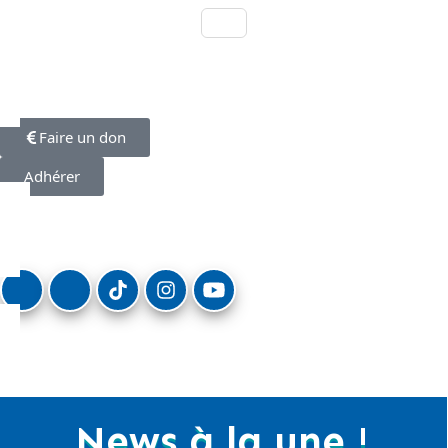
Faire un don
Adhérer
News à la une !