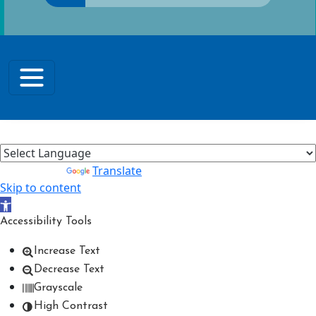
Powered by
Translate
Skip to content
Open toolbar
Accessibility Tools
Increase Text
Decrease Text
Grayscale
High Contrast