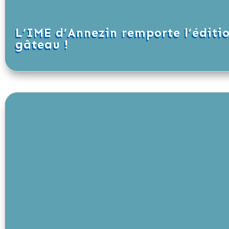
L’IME d’Annezin remporte l’éditi
gâteau !