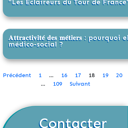
“Les Éclaireurs du Tour de France
𝐀𝐭𝐭𝐫𝐚𝐜𝐭𝐢𝐯𝐢𝐭𝐞́ 𝐝𝐞𝐬 𝐦𝐞́𝐭𝐢𝐞𝐫𝐬 : 
médico-social ?
Précédent
1
…
16
17
18
19
20
…
109
Suivant
Contacter