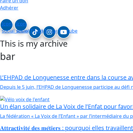
Faire un don
Adhérer
Icon-
Icon-
social_linkedin
social_facebook
Tiktok
Instagram
Youtube
This is my archive
bar
L’EHPAD de Longuenesse entre dans la course ave
Depuis le 5 juin, l’EHPAD de Longuenesse participe au défi 
Un élan solidaire de La Voix de l’Enfat pour favo
La fédération « La Voix de l’Enfant » par l’intermédiaire 
𝐀𝐭𝐭𝐫𝐚𝐜𝐭𝐢𝐯𝐢𝐭𝐞́ 𝐝𝐞𝐬 𝐦𝐞́𝐭𝐢𝐞𝐫𝐬 : pourquoi elles t