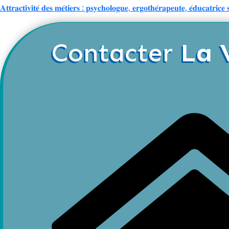
𝐀𝐭𝐭𝐫𝐚𝐜𝐭𝐢𝐯𝐢𝐭𝐞́ 𝐝𝐞𝐬 𝐦𝐞́𝐭𝐢𝐞𝐫𝐬 : 𝐩𝐬𝐲𝐜𝐡𝐨𝐥𝐨𝐠𝐮𝐞, 𝐞𝐫𝐠𝐨𝐭𝐡𝐞́𝐫𝐚𝐩𝐞𝐮𝐭𝐞, 𝐞́𝐝𝐮𝐜𝐚𝐭𝐫
Contacter
La 