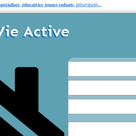
𝐜𝐞 𝐬𝐩𝐞́𝐜𝐢𝐚𝐥𝐢𝐬𝐞́𝐞, 𝐞́𝐝𝐮𝐜𝐚𝐭𝐫𝐢𝐜𝐞 𝐣𝐞𝐮𝐧𝐞𝐬 𝐞𝐧𝐟𝐚𝐧𝐭𝐬, pourquoi…
Vie Active