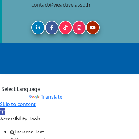
contact@vieactive.asso.fr
Powered by
Translate
Skip to content
Open toolbar
Accessibility Tools
Increase Text