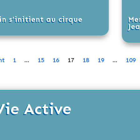
n s’initient au cirque
Mer
Je
nt
1
…
15
16
17
18
19
…
109
Vie Active