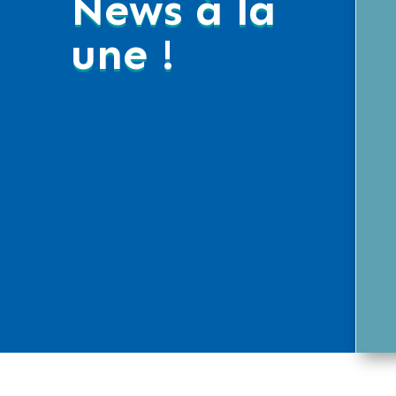
News à la
une !