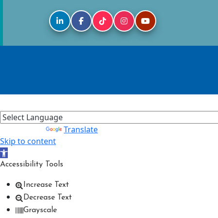
Powered by
Translate
Skip to content
Open toolbar
Accessibility Tools
Increase Text
Decrease Text
Grayscale