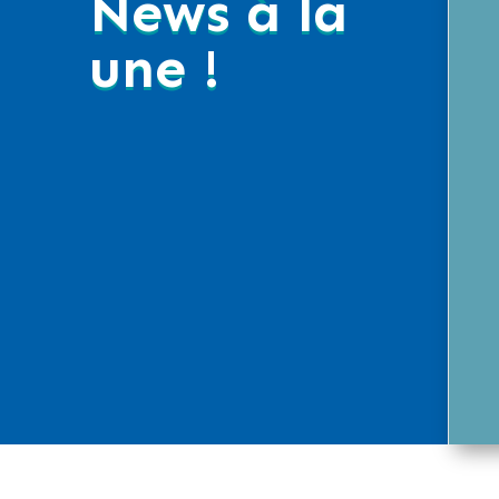
News à la
une !