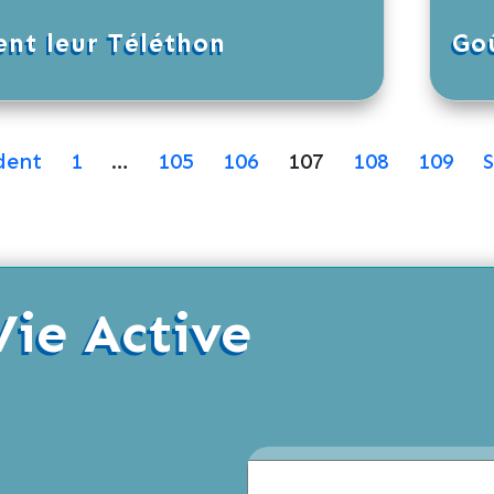
ent leur Téléthon
Go
dent
1
…
105
106
107
108
109
S
Vie Active