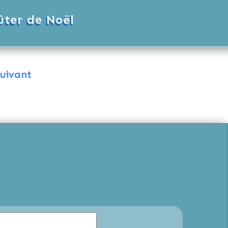
ûter de Noël
uivant