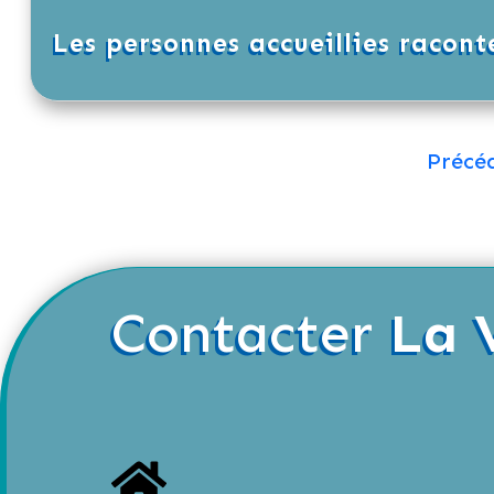
Les personnes accueillies racont
Précé
Contacter
La 