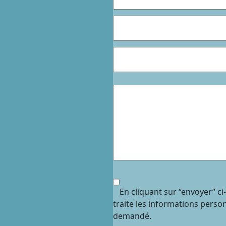
En cliquant sur “envoyer” c
traite les informations perso
demandé.