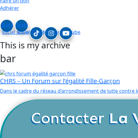
Faire un don
Adhérer
Icon-
Icon-
social_linkedin
social_facebook
Tiktok
Instagram
Youtube
This is my archive
bar
CHRS – Un Forum sur l’égalité Fille-Garçon
Dans le cadre du réseau d’arrondissement de lutte contre
Contacter
La 