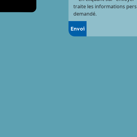
traite les informations per
demandé.