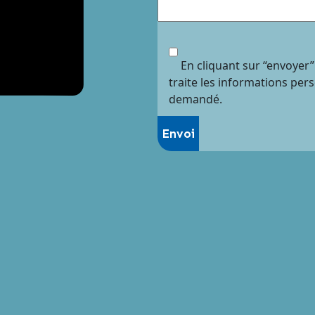
En cliquant sur “envoyer”
traite les informations per
demandé.