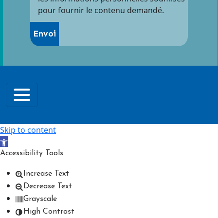
pour fournir le contenu demandé.
Skip to content
Open toolbar
Accessibility Tools
Increase Text
Decrease Text
Grayscale
High Contrast