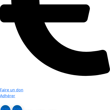
Faire un don
Adhérer
Icon-
Icon-