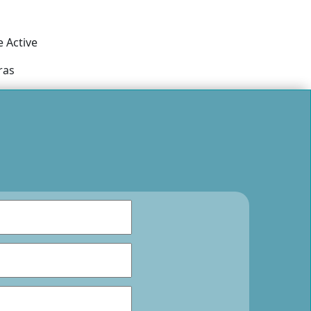
 Active
ras