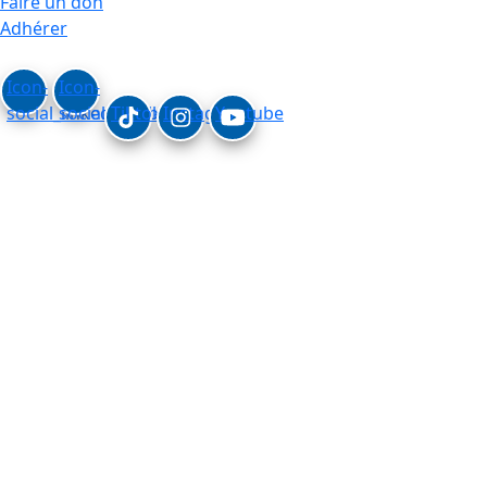
Faire un don
Adhérer
Icon-
Icon-
social_linkedin
social_facebook
Tiktok
Instagram
Youtube