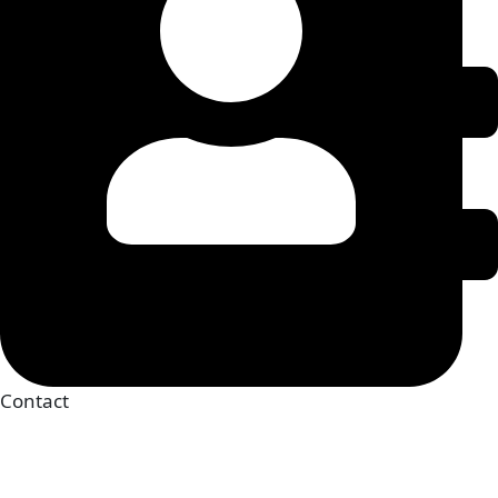
Contact
03.59.72.03.70
pcpedulittoral@vieactive.asso.fr