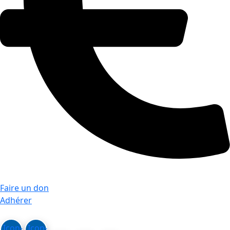
Faire un don
Adhérer
Icon-
Icon-