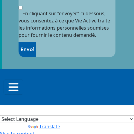
En cliquant sur “envoyer” ci-dessous,
vous consentez à ce que Vie Active traite
les informations personnelles soumises
pour fournir le contenu demandé.
Powered by
Translate
Skip to content