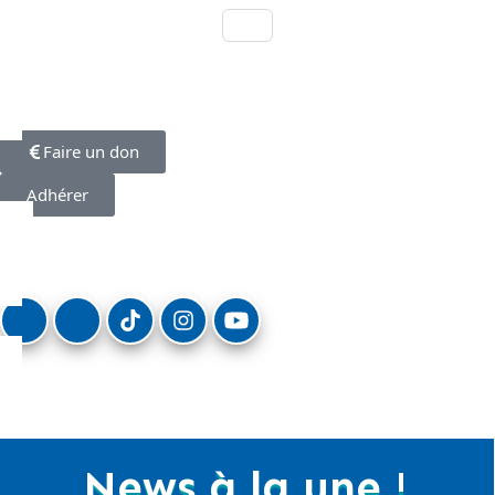
Faire un don
Adhérer
News à la une !