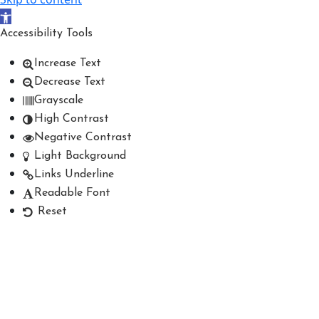
Open toolbar
Accessibility Tools
Increase Text
Decrease Text
Grayscale
High Contrast
Negative Contrast
Light Background
Links Underline
Readable Font
Reset