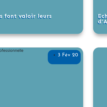
s font valoir leurs
Ec
d’
3 Fév 20