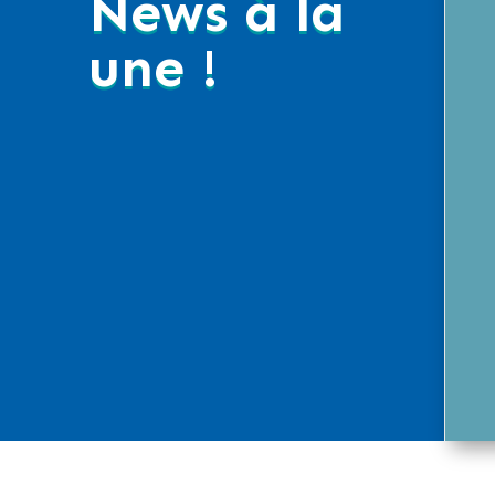
News à la
une !