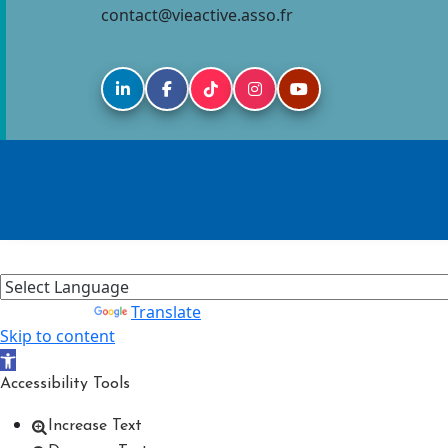
contact@vieactive.asso.fr
Powered by
Translate
Skip to content
Open toolbar
Accessibility Tools
Increase Text