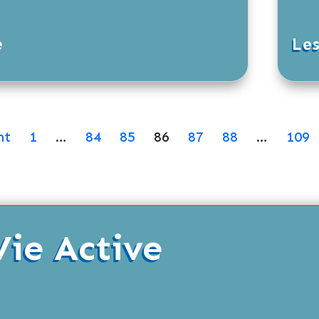
e
Le
nt
1
…
84
85
86
87
88
…
109
Vie Active