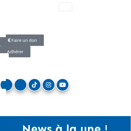
Faire un don
Adhérer
News à la une !