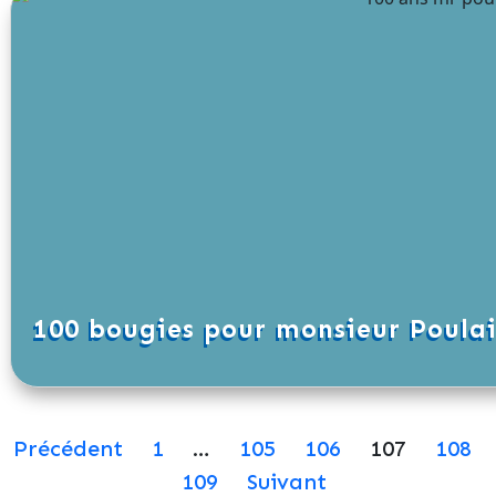
100 bougies pour monsieur Poula
Précédent
1
…
105
106
107
108
109
Suivant