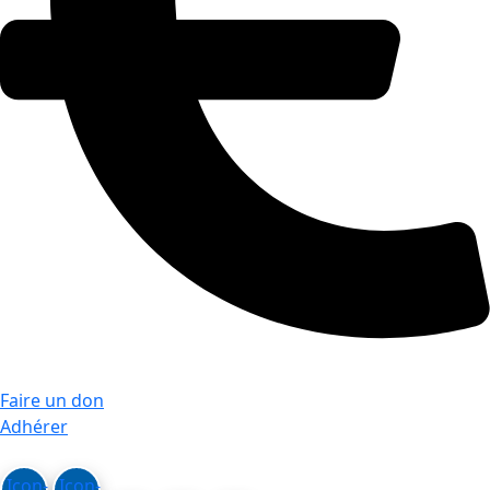
Faire un don
Adhérer
Icon-
Icon-