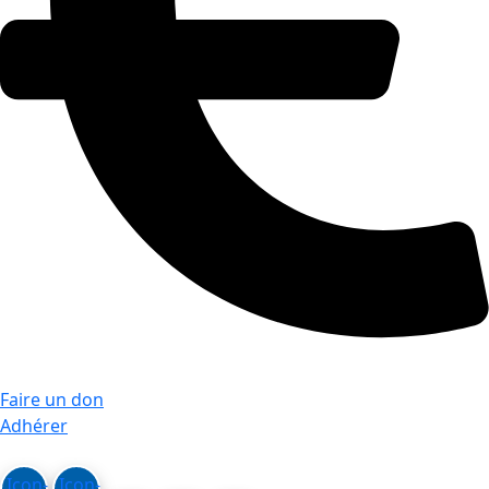
Faire un don
Adhérer
Icon-
Icon-