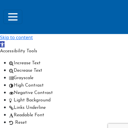
Skip to content
Open toolbar
Accessibility Tools
Increase Text
Decrease Text
Grayscale
High Contrast
Negative Contrast
Light Background
Links Underline
Readable Font
Reset