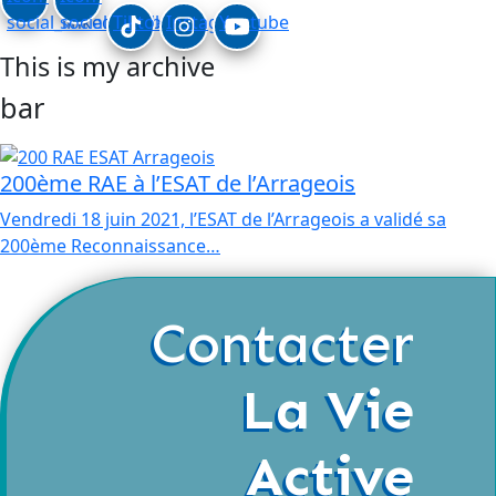
social_linkedin
social_facebook
Tiktok
Instagram
Youtube
This is my archive
bar
200ème RAE à l’ESAT de l’Arrageois
Vendredi 18 juin 2021, l’ESAT de l’Arrageois a validé sa
200ème Reconnaissance…
Contacter
La Vie
Active