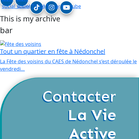
social_linkedin
social_facebook
Tiktok
Instagram
Youtube
This is my archive
bar
Tout un quartier en fête à Nédonchel
La Fête des voisins du CAES de Nédonchel s’est déroulée le
vendredi…
Contacter
La Vie
Active