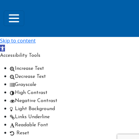
Skip to content
Open toolbar
Accessibility Tools
Increase Text
Decrease Text
Grayscale
High Contrast
Negative Contrast
Light Background
Links Underline
Readable Font
Reset