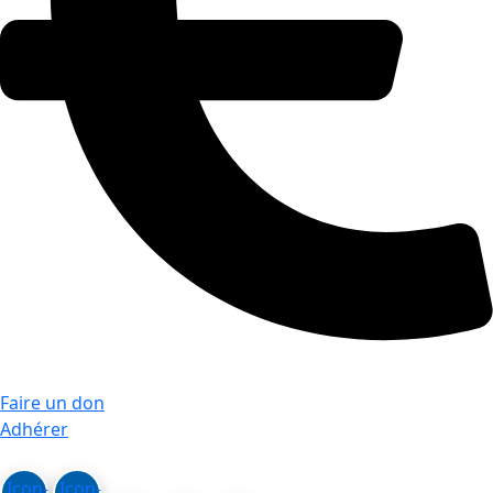
Faire un don
Adhérer
Icon-
Icon-