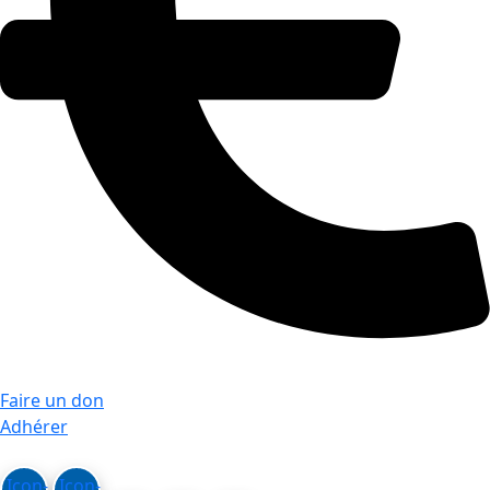
Faire un don
Adhérer
Icon-
Icon-