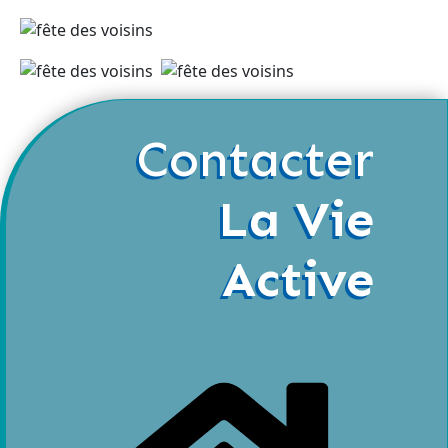
Contacter
La Vie
Active