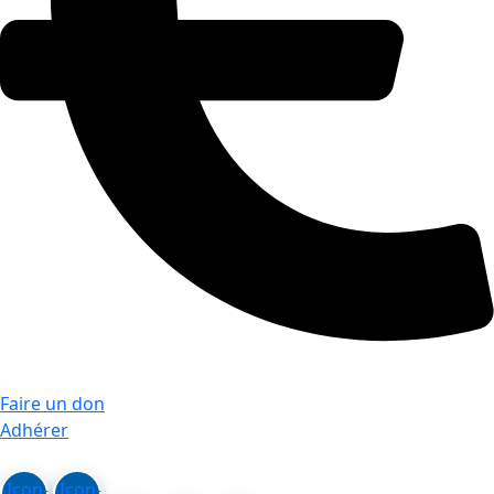
Faire un don
Adhérer
Icon-
Icon-