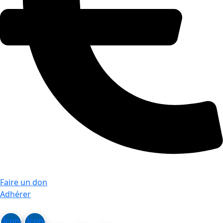
Faire un don
Adhérer
Icon-
Icon-