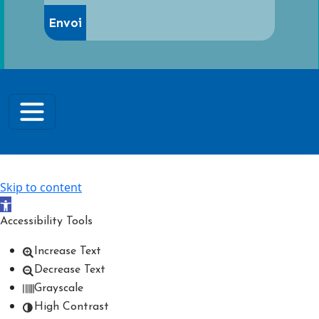
Skip to content
Open toolbar
Accessibility Tools
Increase Text
Decrease Text
Grayscale
High Contrast