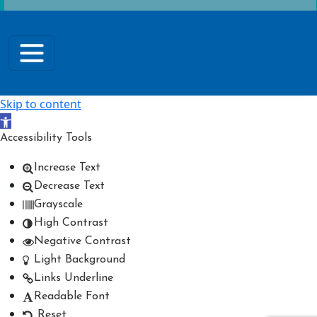
Skip to content
Open toolbar
Accessibility Tools
Increase Text
Decrease Text
Grayscale
High Contrast
Negative Contrast
Light Background
Links Underline
Readable Font
Reset