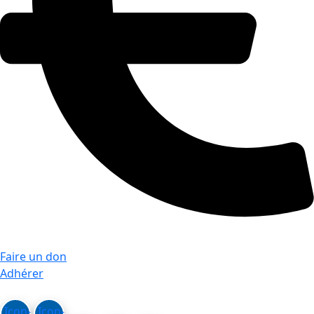
Faire un don
Adhérer
Icon-
Icon-