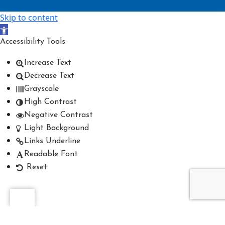
Skip to content
Open toolbar
Accessibility Tools
Increase Text
Decrease Text
Grayscale
High Contrast
Negative Contrast
Light Background
Links Underline
Readable Font
Reset