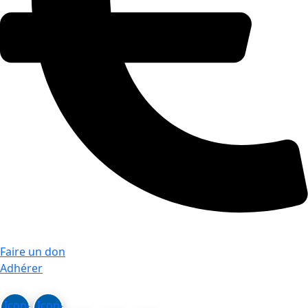
Faire un don
Adhérer
Icon-
Icon-