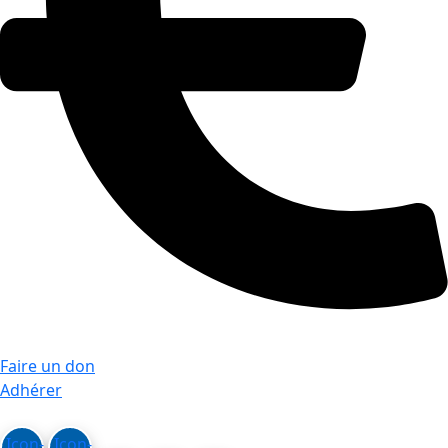
Faire un don
Adhérer
Icon-
Icon-