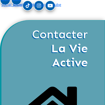
social_linkedin
social_facebook
Tiktok
Instagram
Youtube
Contacter
La Vie
Active