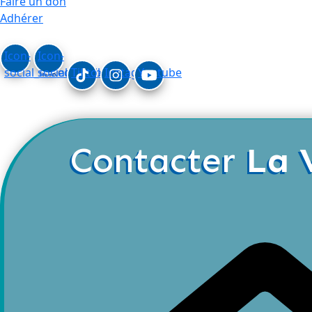
Faire un don
Adhérer
Icon-
Icon-
social_linkedin
social_facebook
Tiktok
Instagram
Youtube
Contacter
La 