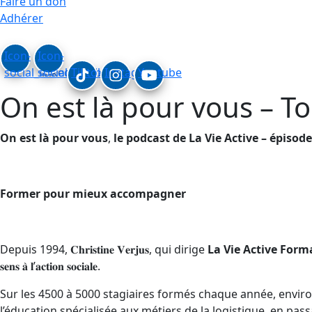
Faire un don
Adhérer
Icon-
Icon-
social_linkedin
social_facebook
Tiktok
Instagram
Youtube
On est là pour vous – To
On est là pour vous
,
le podcast de La Vie Active – épisode
Former pour mieux accompagner
Depuis 1994, 𝐂𝐡𝐫𝐢𝐬𝐭𝐢𝐧𝐞 𝐕𝐞𝐫𝐣𝐮𝐬, qui dirige
La Vie Active Form
𝐬𝐞𝐧𝐬 𝐚̀ 𝐥’𝐚𝐜𝐭𝐢𝐨𝐧 𝐬𝐨𝐜𝐢𝐚𝐥𝐞.
Sur les 4500 à 5000 stagiaires formés chaque année, enviro
l’éducation spécialisée aux métiers de la logistique, en pa