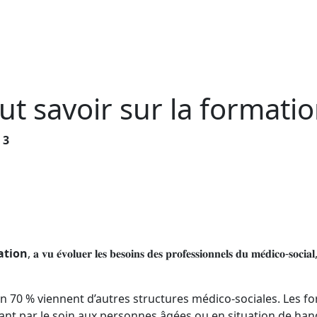
ut savoir sur la formatio
 3
ation
, 𝐚 𝐯𝐮 𝐞́𝐯𝐨𝐥𝐮𝐞𝐫 𝐥𝐞𝐬 𝐛𝐞𝐬𝐨𝐢𝐧𝐬 𝐝𝐞𝐬 𝐩𝐫𝐨𝐟𝐞𝐬𝐬𝐢𝐨𝐧𝐧𝐞𝐥𝐬 𝐝𝐮 𝐦𝐞́𝐝𝐢𝐜𝐨-𝐬𝐨𝐜𝐢
n 70 % viennent d’autres structures médico-sociales. Les fo
ssant par le soin aux personnes âgées ou en situation de han