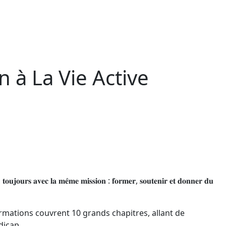
n à La Vie Active
𝐥, 𝐭𝐨𝐮𝐣𝐨𝐮𝐫𝐬 𝐚𝐯𝐞𝐜 𝐥𝐚 𝐦𝐞̂𝐦𝐞 𝐦𝐢𝐬𝐬𝐢𝐨𝐧 : 𝐟𝐨𝐫𝐦𝐞𝐫, 𝐬𝐨𝐮𝐭𝐞𝐧𝐢𝐫 𝐞𝐭 𝐝𝐨𝐧𝐧𝐞𝐫 𝐝𝐮
rmations couvrent 10 grands chapitres, allant de
dicap.