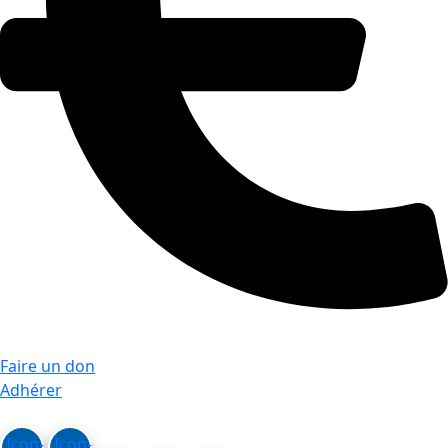
Faire un don
Adhérer
Icon-
Icon-