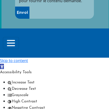
pour fournir le contenu demandé.
Skip to content
Open toolbar
Accessibility Tools
Increase Text
Decrease Text
Grayscale
High Contrast
Negative Contrast