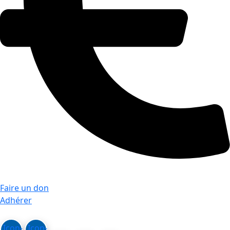
Faire un don
Adhérer
Icon-
Icon-