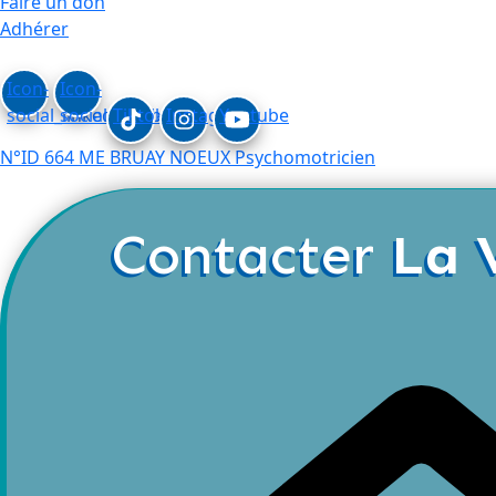
Faire un don
Adhérer
Icon-
Icon-
social_linkedin
social_facebook
Tiktok
Instagram
Youtube
N°ID 664 ME BRUAY NOEUX Psychomotricien
Contacter
La 