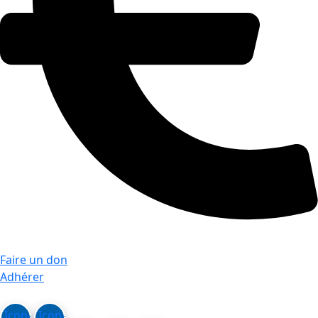
Faire un don
Adhérer
Icon-
Icon-