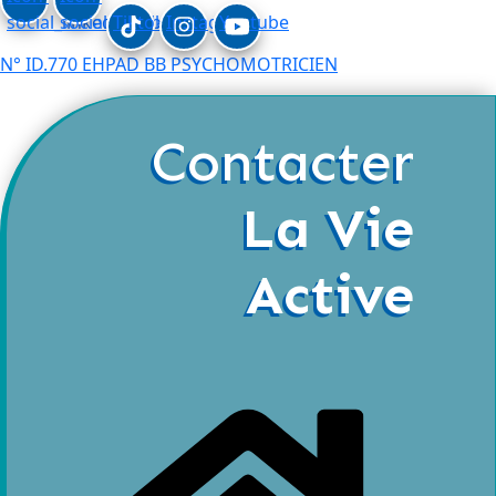
social_linkedin
social_facebook
Tiktok
Instagram
Youtube
N° ID.770 EHPAD BB PSYCHOMOTRICIEN
Contacter
La Vie
Active