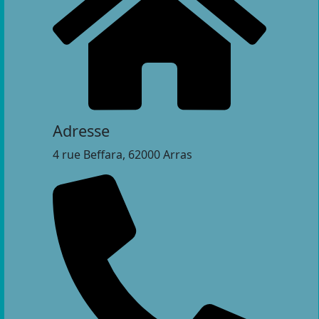
Adresse
4 rue Beffara, 62000 Arras