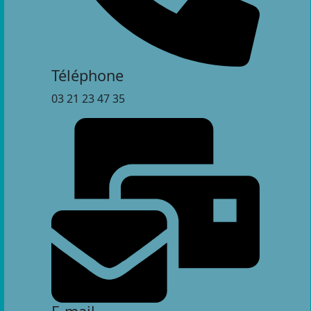
Téléphone
03 21 23 47 35