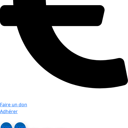
Faire un don
Adhérer
Icon-
Icon-