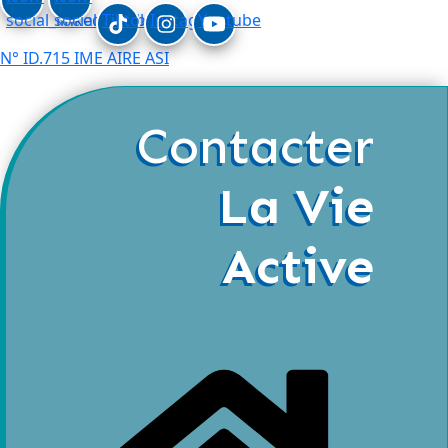
social_linkedin
social_facebook
Tiktok
Instagram
Youtube
N° ID.715 IME AIRE ASI
Contacter
La Vie
Active