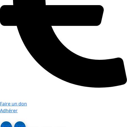
Faire un don
Adhérer
Icon-
Icon-