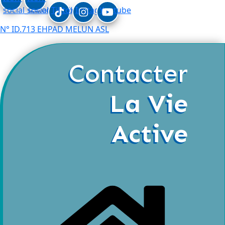
social_linkedin
social_facebook
Tiktok
Instagram
Youtube
N° ID.713 EHPAD MELUN ASL
Contacter
La Vie
Active