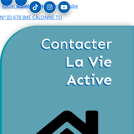
social_linkedin
social_facebook
Tiktok
Instagram
Youtube
N° ID 678 IME CALONNE TQ
Contacter
La Vie
Active