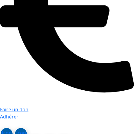
Faire un don
Adhérer
Icon-
Icon-