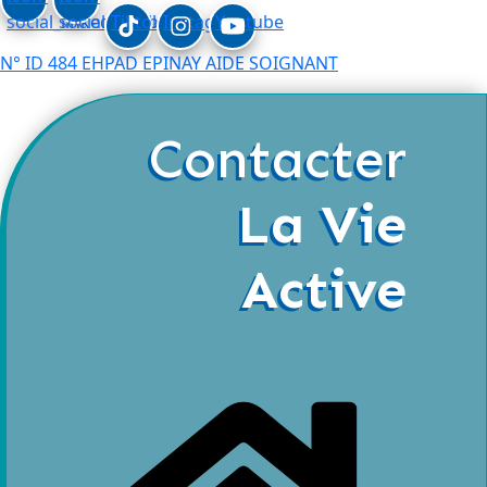
social_linkedin
social_facebook
Tiktok
Instagram
Youtube
N° ID 484 EHPAD EPINAY AIDE SOIGNANT
Contacter
La Vie
Active