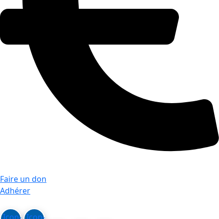
Faire un don
Adhérer
Icon-
Icon-