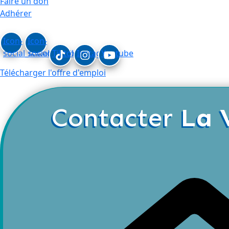
Faire un don
Adhérer
Icon-
Icon-
social_linkedin
social_facebook
Tiktok
Instagram
Youtube
Télécharger l'offre d'emploi
Contacter
La 