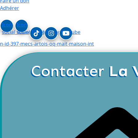
Faire un don
Adhérer
Icon-
Icon-
social_linkedin
social_facebook
Tiktok
Instagram
Youtube
n-id-397-mecs-artois-oq-mait-maison-int
Contacter
La 