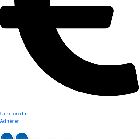
Faire un don
Adhérer
Icon-
Icon-