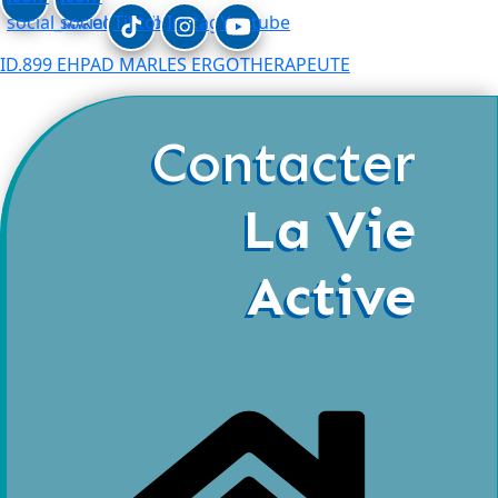
social_linkedin
social_facebook
Tiktok
Instagram
Youtube
ID.899 EHPAD MARLES ERGOTHERAPEUTE
Contacter
La Vie
Active