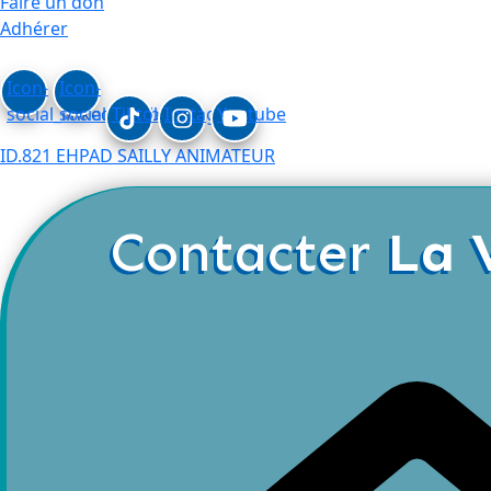
Faire un don
Adhérer
Icon-
Icon-
social_linkedin
social_facebook
Tiktok
Instagram
Youtube
ID.821 EHPAD SAILLY ANIMATEUR
Contacter
La 