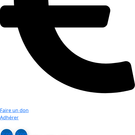
Faire un don
Adhérer
Icon-
Icon-