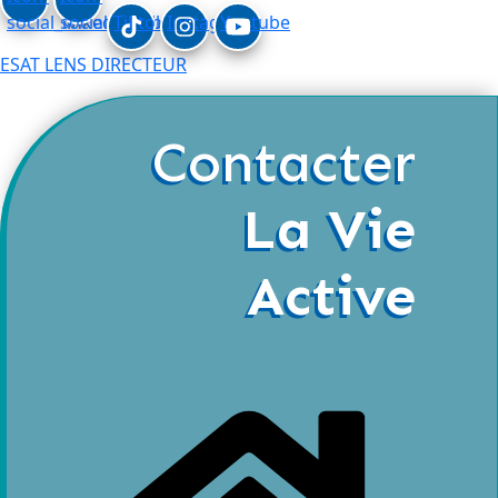
social_linkedin
social_facebook
Tiktok
Instagram
Youtube
ESAT LENS DIRECTEUR
Contacter
La Vie
Active