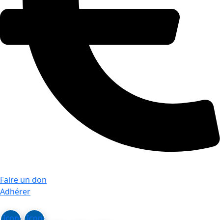
Faire un don
Adhérer
Icon-
Icon-