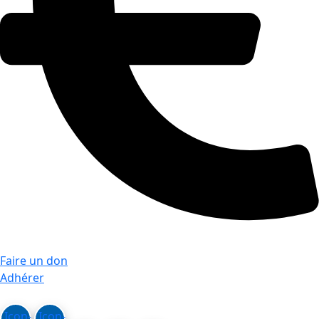
Faire un don
Adhérer
Icon-
Icon-