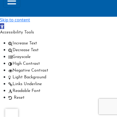
Skip to content
Open toolbar
Accessibility Tools
Increase Text
Decrease Text
Grayscale
High Contrast
Negative Contrast
Light Background
Links Underline
Readable Font
Reset