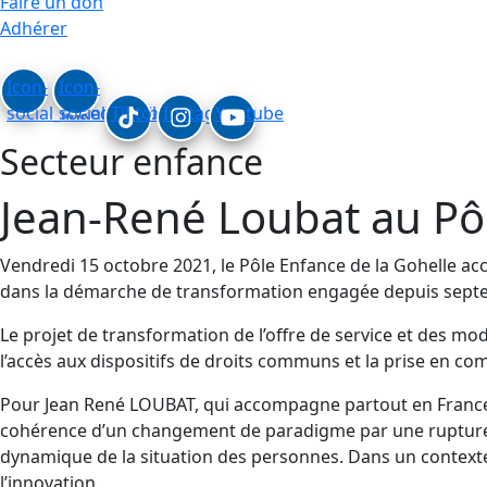
Faire un don
Adhérer
Icon-
Icon-
social_linkedin
social_facebook
Tiktok
Instagram
Youtube
Secteur enfance
Jean-René Loubat au Pôl
Vendredi 15 octobre 2021, le Pôle Enfance de la Gohelle a
dans la démarche de transformation engagée depuis sept
Le projet de transformation de l’offre de service et des m
l’accès aux dispositifs de droits communs et la prise en com
Pour Jean René LOUBAT, qui accompagne partout en France de
cohérence d’un changement de paradigme par une rupture ave
dynamique de la situation des personnes. Dans un contexte 
l’innovation.