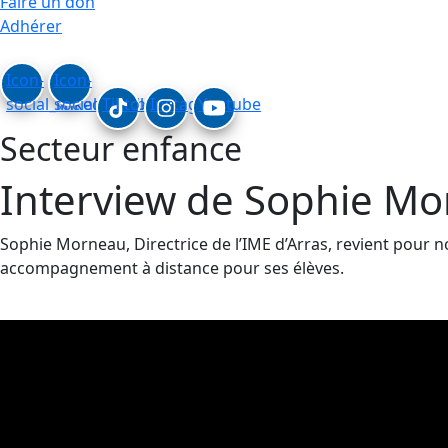
Faire un don
Adhérer
Icon-
Icon-
social_linkedin
social_facebook
Tiktok
Instagram
Youtube
Secteur enfance
Interview de Sophie Mo
Sophie Morneau, Directrice de l’IME d’Arras, revient pour n
accompagnement à distance pour ses élèves.