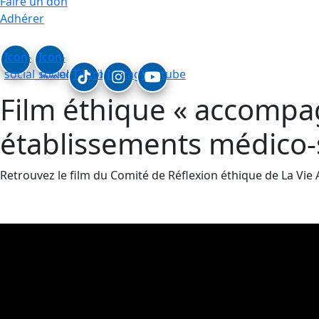
Faire un don
Adhérer
Icon-
Icon-
social_linkedin
social_facebook
Tiktok
Instagram
Youtube
Film éthique « accompagn
établissements médico-
Retrouvez le film du Comité de Réflexion éthique de La Vie 