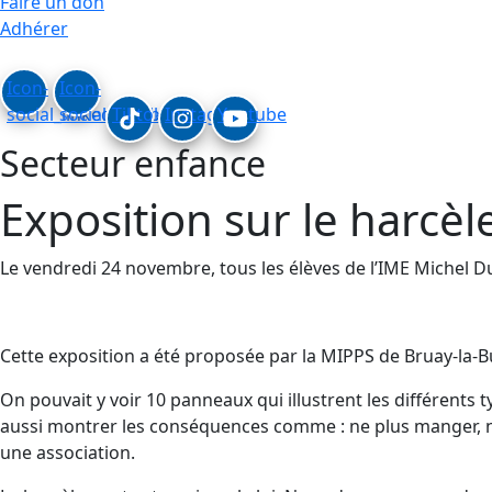
Faire un don
Adhérer
Icon-
Icon-
social_linkedin
social_facebook
Tiktok
Instagram
Youtube
Secteur enfance
Exposition sur le harcè
Le vendredi 24 novembre, tous les élèves de l’IME Michel D
Cette exposition a été proposée par la MIPPS de Bruay-la-
On pouvait y voir 10 panneaux qui illustrent les différent
aussi montrer les conséquences comme : ne plus manger, ne p
une association.